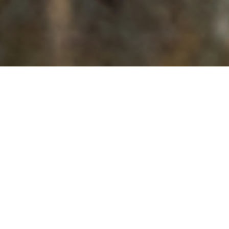
Cookie-Einstellungen
Diese Webseite verwendet Cookies, um Besuchern ein optimales
Nutzererlebnis zu bieten. Bestimmte Inhalte von Drittanbietern werden
nur angezeigt, wenn die entsprechende Option aktiviert ist. Die
Datenverarbeitung kann dann auch in einem Drittland erfolgen.
Weitere Informationen hierzu in der Datenschutzerklärung.
🐾Social Walk - gemeinsam sicher unterwegs
Gemeinsam unterwegs sein – ruhig, entspannt und
Technisch notwendige
kontrolliert. Der Social Walk bietet euch die Möglichkeit, in
Diese Cookies sind zum Betrieb der Webseite notwendig, z.B. zum
einer kleinen Gruppe alltagsnahe Spaziergänge zu erleben und
Schutz vor Hackerangriffen und zur Gewährleistung eines
Hundebegegnungen sicher und freundlich zu gestalten.
konsistenten und der Nachfrage angepassten Erscheinungsbilds der
Dabei gehen wir nicht „einfach spazieren“, sondern lernen
Seite.
gemeinsam, wie sich Hunde in Anwesenheit anderer Hunde
und Menschen orientieren können – ohne Stress, ohne Druck
Analytische
und ohne direkten Kontakt.
Diese Cookies werden verwendet, um das Nutzererlebnis weiter zu
optimieren. Hierunter fallen auch Statistiken, die dem
Webseitenbetreiber von Drittanbietern zur Verfügung gestellt werden,