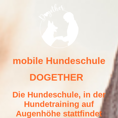
Deine Hundeschule
Unsere Trainingsangebote
Dein Hundetrainerteam -mobile Hundeschule DOGETHER Bedburg
mobile Hundeschule
DOGET
HER
Kontakt
Die Hundeschule, in der
Kooperationen
Hundetraining auf
Augenhöhe stattfindet